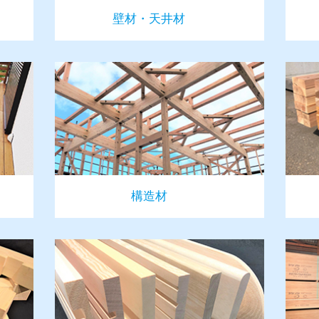
壁材・天井材
構造材