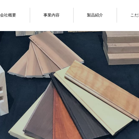
会社概要
事業内容
製品紹介
こだ
プレカット木材販売
木材販売
木材加工
大工工事
無垢フローリング
プレカット加工材
壁材・天井材
合板・ベニヤ
デッキ材
積層板
構造材
下地材
造作材